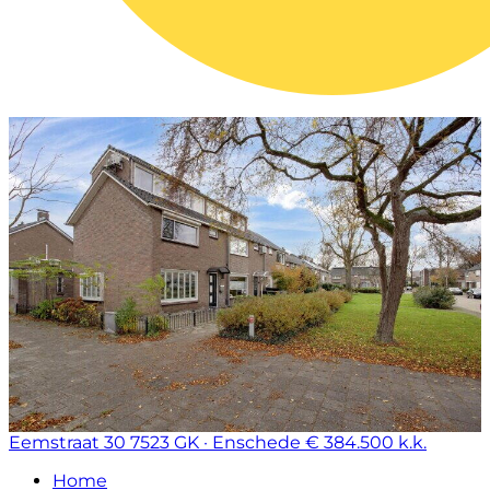
Eemstraat 30
7523 GK · Enschede
€ 384.500 k.k.
Home