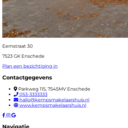
Eemstraat 30
7523 GK Enschede
Plan een bezichtiging in
Contactgegevens
Parkweg 115, 7545MV Enschede
053-3333333
hallo@kempsmakelaarshuis.nl
www.kempsmakelaarshuis.nl
Navigatie