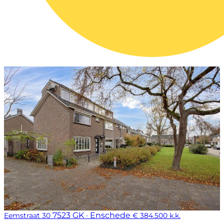
7523 GK · Enschede
Eemstraat 30
€ 384.500 k.k.