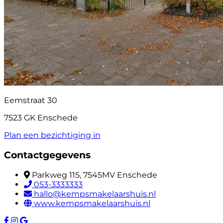
Eemstraat 30
7523 GK Enschede
Plan een bezichtiging in
Contactgegevens
Parkweg 115, 7545MV Enschede
053-3333333
hallo@kempsmakelaarshuis.nl
www.kempsmakelaarshuis.nl