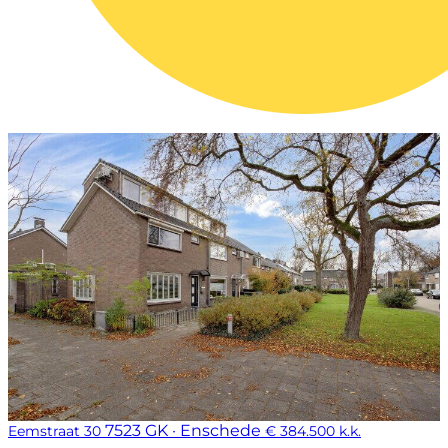
7523 GK · Enschede
Eemstraat 30
€ 384.500 k.k.