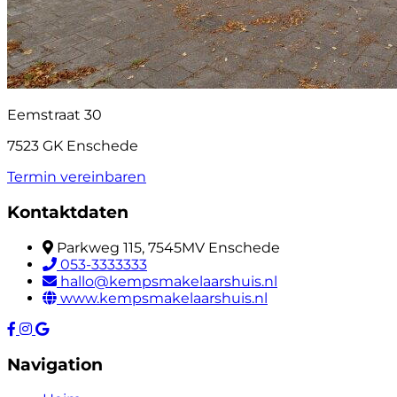
Eemstraat 30
7523 GK Enschede
Termin vereinbaren
Kontaktdaten
Parkweg 115, 7545MV Enschede
053-3333333
hallo@kempsmakelaarshuis.nl
www.kempsmakelaarshuis.nl
Navigation