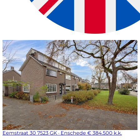
Eemstraat 30
7523 GK · Enschede
€ 384.500 k.k.